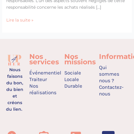
responsables. L’un des aspects souvent négligés de cette
responsabilité concerne les achats réalisés […]
Lire la suite »
Nos
Nos
Informat
services
missions
Qui
Nous
Événementiel
Sociale
sommes
faisons
Traiteur
Locale
nous ?
du bon,
Nos
Durable
Contactez-
du bien
réalisations
nous
et
créons
du lien.
I
L
F
Y