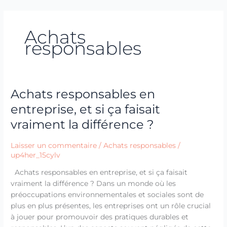
Aller
au
contenu
Achats
responsables
Achats responsables en
Achats
responsables
entreprise, et si ça faisait
en
vraiment la différence ?
entreprise,
et
Laisser un commentaire
/
Achats responsables
/
si
up4her_15cylv
ça
faisait
Achats responsables en entreprise, et si ça faisait
vraiment
vraiment la différence ? Dans un monde où les
la
préoccupations environnementales et sociales sont de
différence
plus en plus présentes, les entreprises ont un rôle crucial
?
à jouer pour promouvoir des pratiques durables et