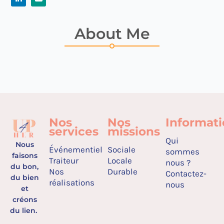
About Me
Nos
Nos
Informat
services
missions
Qui
Nous
Événementiel
Sociale
sommes
faisons
Traiteur
Locale
nous ?
du bon,
Nos
Durable
Contactez-
du bien
réalisations
nous
et
créons
du lien.