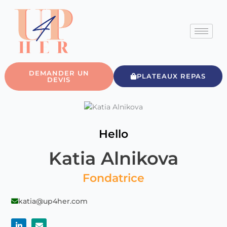
Aller
au
contenu
DEMANDER UN
PLATEAUX REPAS
DEVIS
Hello
Katia Alnikova
Fondatrice
katia@up4her.com