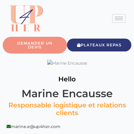
Aller
au
contenu
DEMANDER UN
PLATEAUX REPAS
DEVIS
Hello
Marine Encausse
Responsable logistique et relations
clients
marine.e@up4her.com