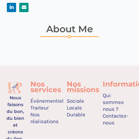
About Me
Nos
Nos
Informat
services
missions
Qui
Nous
Événementiel
Sociale
sommes
faisons
Traiteur
Locale
nous ?
du bon,
Nos
Durable
Contactez-
du bien
réalisations
nous
et
créons
du lien.